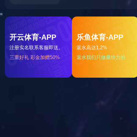
郑州建新所研发配置的
500稳定土拌和站
生产线设备经
特点被广泛用于大、中型建筑施工、道路桥梁工程以及生产
贵阳兴义400T稳定土拌和站