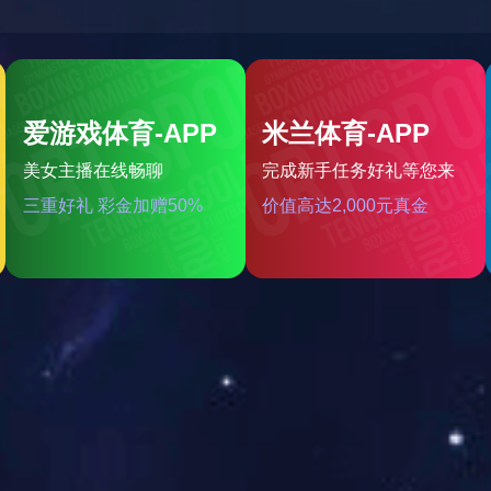
过多年的测试与实际的案例鉴定，现以性能优良、技术、结构合理、工作可靠、
混凝土制品的预制厂，是施工单位理想的基层物料和设备。
湖北十堰300T稳定土拌和站