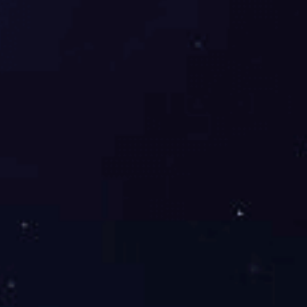
整机功率
整机重量
水
155.5kw
51t
-1~2%
设备发货现
郑州建新120混凝土搅拌站发往广东湛江