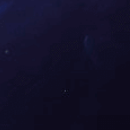
控制系统采用国内知名厂家电子配件、电磁（变频）
调速，微机控制手动、自动两种形式。电脑调频自动
控制性能稳定，工作可靠，对全过程进行管理。整机
操作只需一人在操作室即可完成。