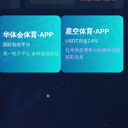
使用方便、易于维修、生产率高、配比准确、搅和均匀等种种
景德镇300T稳定土拌和站