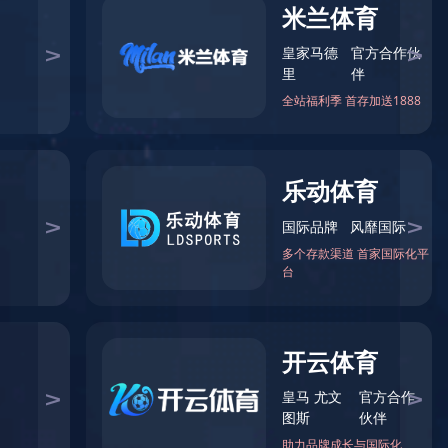
调速方式：
变频/电磁
电话咨询
控制方式：
自动/手动
155.5kw
整机功率：
微信客服
51t
整机重量：
应用领域：
被广泛应用于高等级公路、城市道
路、飞机跑道、码头、运动场、水利水电工程等
基层材料施工需要。
24小时服务热线
0371-64617315