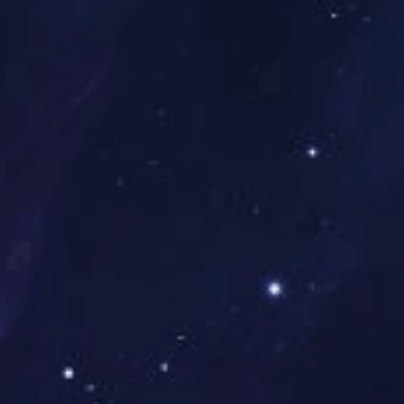
拉萨120混凝土搅拌站