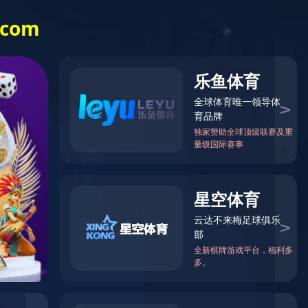
官方微信
Language
参数
最新发货
客户案例
相关设备
服务支持
关于建新
联系我们
定土拌和站
强制式混凝土搅拌机
技术参数
客户案例
最新发货
相关设备
JS2000
搅拌机型号：