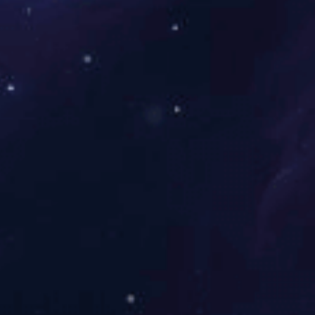
主要配置
双卧轴搅拌机系统
01
2000混凝土搅拌机主要分为闸板阀混凝土输送泵和Ｓ
阀混凝土输送泵，但按结构形式又可分为活塞式、挤
压式、水压隔膜式，泵体装在汽车底盘上，再装备可