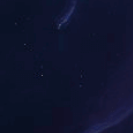
产商品混凝土的理想设备。
郸城120混凝土搅拌站