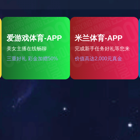
轴搅拌机、配料机、水泥仓和螺旋输送机，胶带输送机，微机控制室。采用JS2
而且外形美观，可配备加热系统，实现0°至-40°正常施工，广泛用于大、中