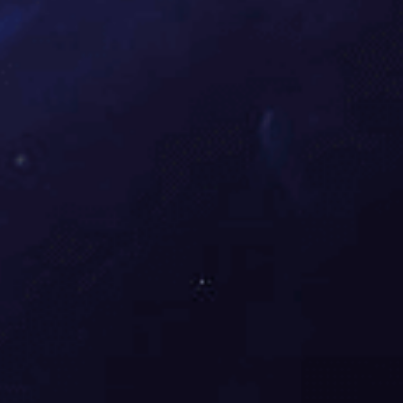
7680万元
4800万元
288万元
50万元
460.8万元
2081.2万元