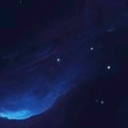
年度经营收入
材料成本
能源及维修费
人工管理费
5
营业税
纯利润