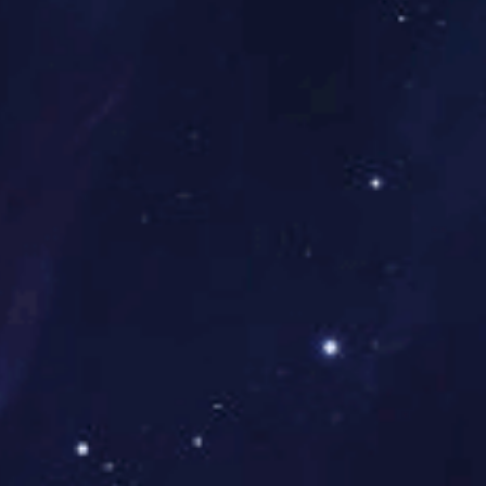
施工。
水电九局35混凝土搅拌站