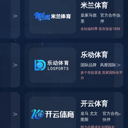
PLD1200
配料机型号：
电话咨询
35m³/h
生产能力：
60kw
整机功率：
微信客服
3800mm
卸料高度：
应用领域：
HZS35混凝土搅拌站设备主要适用于
中小型规模的建筑工程、预制件厂和商品混凝土
生产厂。
24小时服务热线
0371-64617315