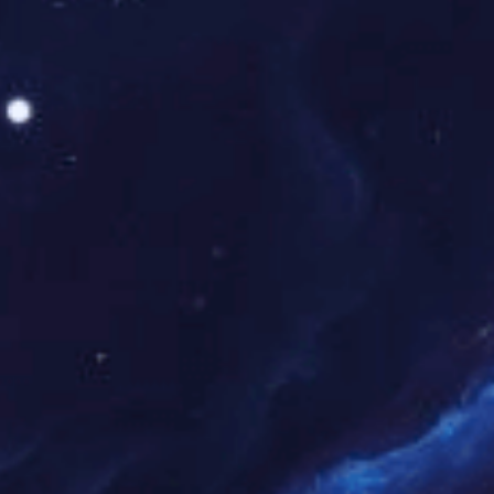
武汉35混凝土搅拌站
生产率25m³/h左右，按照每天工作8个小时，一年工作300天计算，年产混凝土
咨询郑州建新机械投资顾问。
35混凝土搅拌站设备利润表
单价
数量