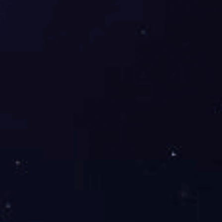
配料系统
03
HZS35混凝土搅拌站设备使用PLD1200型混凝土配料
机，该机采用装载机或皮带输送机上料的砂石配料装
置，能配二至四种不同的物料，与各类型的搅拌机和