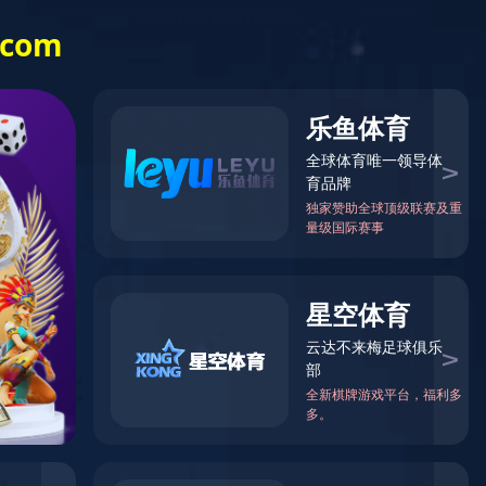
官方微信
Language
参数
最新发货
客户案例
相关设备
服务支持
关于建新
联系我们
定土拌和站
强制式混凝土搅拌机
技术参数
客户案例
最新发货
相关设备
JS750
搅拌机型号：