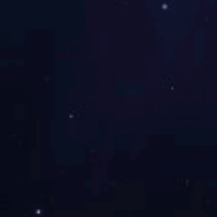
两轴经两对开式齿轮分别带动两根水平的搅拌轴反向
等速回转。
卧式/整体水泥仓
04
水泥仓分为片状水泥仓、整体水泥仓、卧式水泥仓三