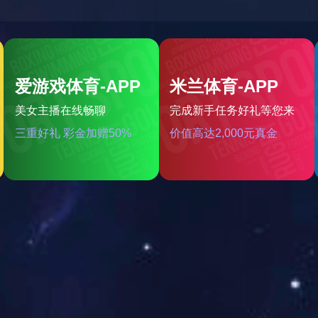
作35站。该套混凝土搅拌站生产线配置主要有主机、配料机、螺旋输送机等相关
四个部分，设备通身采用整体钢结构铸造，优质H型钢不仅外观美观大方，还加