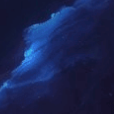
中铁十九局云南昆明墨江35搅拌站
约6万方左右，混凝土在每个地区的价格不等大概按照320元每平
总计