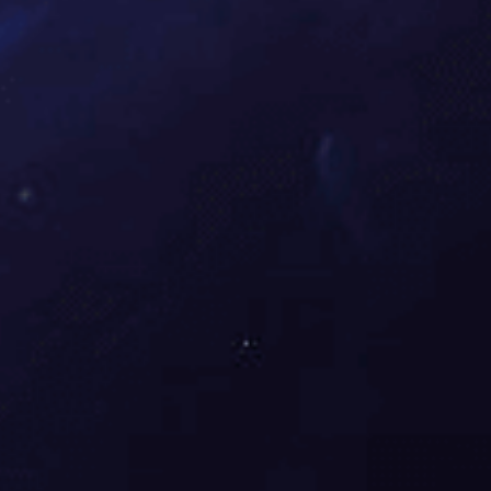
1920万元
1200万元
75万元
50万元
115.2万元
479.8万元