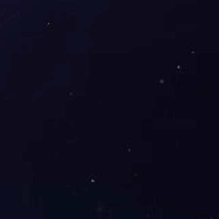
环保型混凝土搅拌站