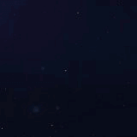
搅拌站安装完成主机采用建新1500
浙江象山50混凝土搅拌站顺利投产
凝土搅拌机
90m3/h
生产能力：50m3/h
：3月9日，建新机械一套新型混凝土搅拌
案例简介：8月中旬，郑州建新机械50
河南原阳安装完成，本套设备主机采用了
站在浙江象山顺利投产。据悉，此次引
..
设备主要当...
-乐鱼leyu(中国)
乐鱼官方网站-乐鱼leyu(中国)
解决方案
新闻资讯
生产线配置方案
企业新闻
合
混凝土搅拌站案例
行业新闻
安