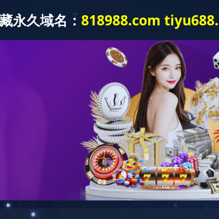
371-64617315 400-612-5012 15738819315
乐鱼官方网站-乐
乐鱼官方网站
产品中心
案例与方案
鱼leyu(中国)
-
案
混凝土搅拌站案例
设备发货现场
河南周口HZS
发布时间：2018-08