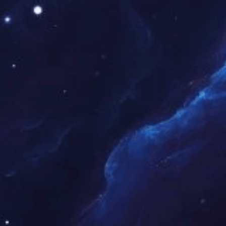
HZS90混凝土搅拌站
HZS75混凝土搅拌站