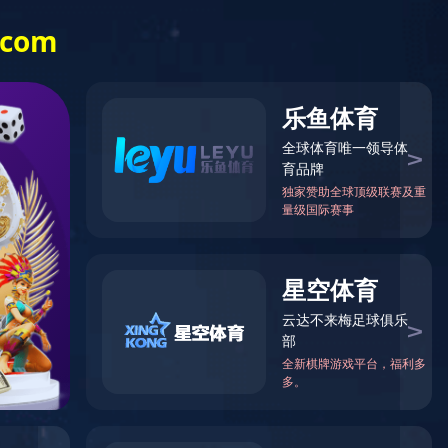
官方微信
Language
服务支持
关于建新
联系我们
60混凝土搅拌站现场案例
-21 10:46:44 栏目：混凝土搅拌站案例