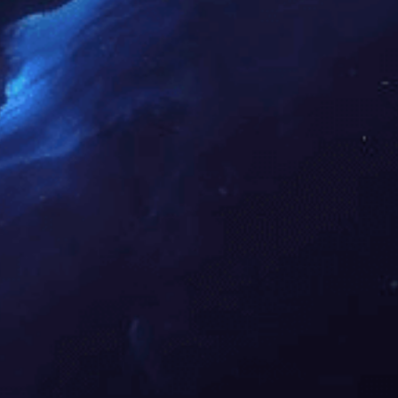
HZS60混凝土搅拌站