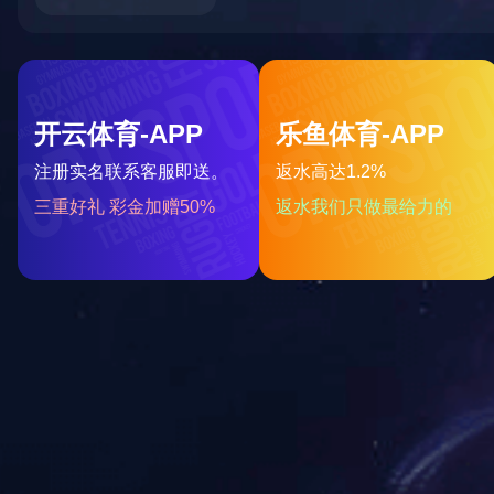
案例介绍：
地点位于河南周口郸城县，合作用户为鑫荣商砼，于2015年
个，以及螺旋输送机两个。
案例相关设备：
HZS270混凝土搅拌站