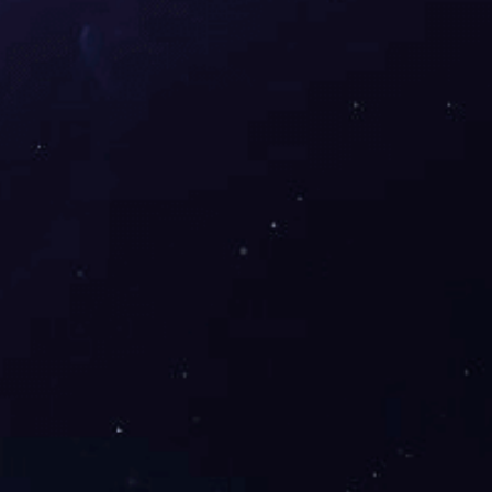
稳定土拌和站配置方案
输、安
国际合作项目
新机械，
查看更多案例与方案>>
展
20-05-21
20-04-24
20-04-08