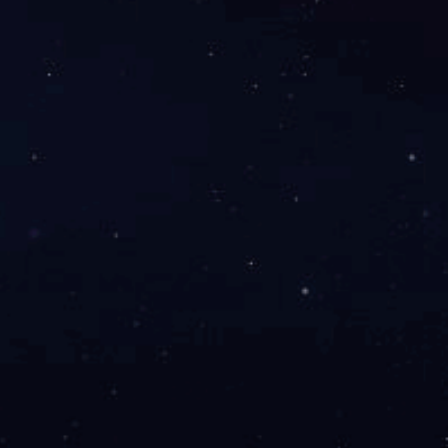
20-03-28
20-01-11
20-01-09
服务与支持
联系我们
作流程
联系方式
装售后团队
件展厅
网站地图
售网络
法律声明