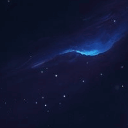
用减少粉尘、噪音污染，保证设备绿色环保型作业，再也不用
装、拆卸十分方便，设备搭建时间短，无须大面积场地规划
建新机械中小型混凝土搅拌站还有25/35/60/75等多
您可拨打销售热线或直接点击右侧在线咨询。
上一篇：HZS75混凝土搅拌站在乌兹别克斯坦安装调试成功
企业动态
值此辞旧迎新之际，谨向全体员工及家人致以最诚挚
的节日问候与新春祝福！
两台JS1500强制式混凝土搅拌机装车发往秘鲁
郑州建新机械恭祝大家新春快乐