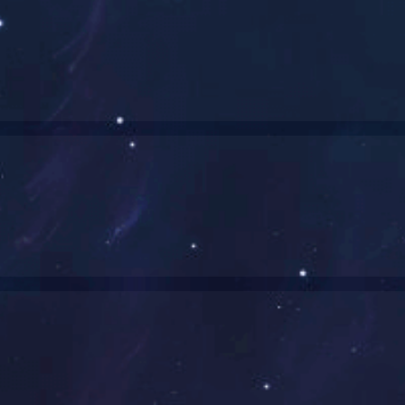
阳50混凝土搅拌站开工生产
械 发布时间：2018-08-29 17:04:36
，受到许多客户的广泛青睐。近日，又一套HZS50型混凝土搅拌站在安徽
许多客户的广泛青睐。近日，又一套
HZS50型混凝土搅拌站
在安徽阜阳顺利建成
条件，将为客户施工项目供应优质混凝土材料。