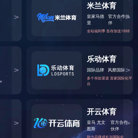
焦点资讯
电话咨询
建新机械携新型立轴混凝土搅拌机隆重亮相
南京2019中国混凝土展
郑州建新机械WBZ600稳定土拌合站发往四
川达州
微信客服
2018年印尼建筑、工程机械及矿山机械展
览会即将开展
建新混凝土搅拌机亮相上海宝马展备受关注
，经过
2016上海宝马展郑州建新机械邀您共襄未
来
经典案例