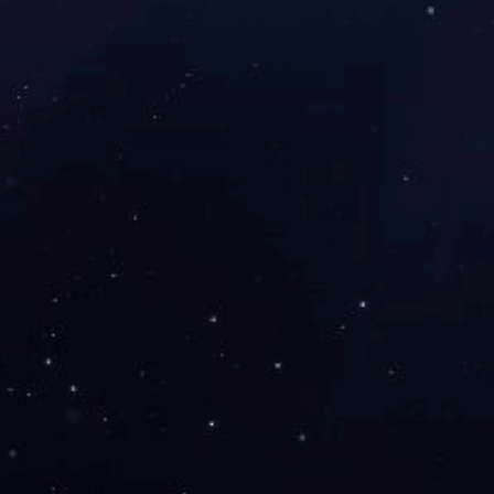
2024年上海宝马展在11月29日成功落下帷幕
郑州建新机械正在上海宝马展参展
建新机械欢迎您参加2024年上海宝马展
关于建新
推荐设备
企业介绍
混凝土搅拌站
荣誉证书
稳定土拌和站
乐鱼官方网站
砂浆生产设备
国际合作项目
强制式混凝土搅拌机