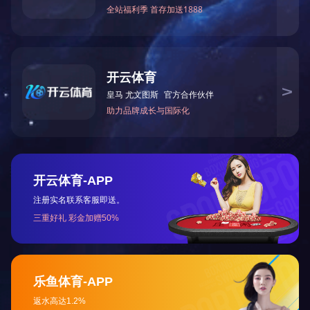
务实创新铸就未来。祝愿公司事业蒸腾，基业长青！
也衷心祝愿每一位同仁及家人：新春快乐，阖家安康，万事如意，龙年大展
宏图！
让我们共迎吉祥年，同赴新征程！
上一篇：两台JS1500强制式混凝土搅拌机装车发往秘鲁
下一篇：暂无
企业动态
值此辞旧迎新之际，谨向全体员工及家人致以最诚挚的
2026-02-09