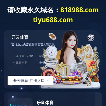
乐鱼官方网站-乐鱼leyu(中国)
0371-64617315
乐鱼官方网站
您现在所在的位置：
-
-
乐鱼官方网站-乐鱼leyu(中国)
乐鱼官方网站
企业新
闻
最新动态
企业新闻
行业新闻
技术知识
企业新闻
值此辞旧迎新之际，谨向全体员工及家人致以最
诚挚的节日问候与新春祝福！
文章来源：建新机械 发布时间：2026-02-09 16:59:07