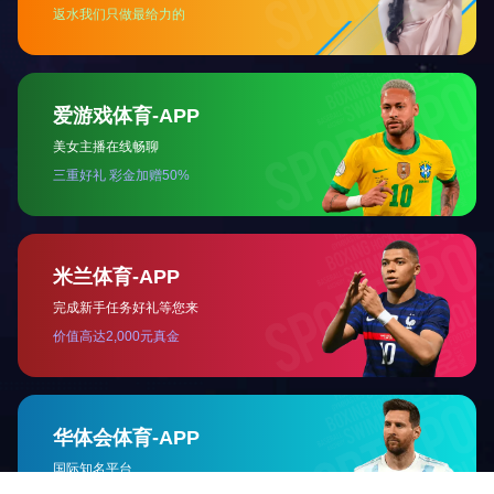
节日问候与新春祝福！
两台JS1500强制式混凝土搅拌机装车发往秘鲁
2025-02-11
郑州建新机械恭祝大家新春快乐
2025-01-21
2024年上海宝马展在11月29日成功落下帷幕
2024-12-02
郑州建新机械正在上海宝马展参展
2024-11-26
建新机械欢迎您参加2024年上海宝马展
2024-10-11
相关新闻
适合在乡镇建设的小型混凝土搅拌站多少钱一套？
2020-05-21
投资一套HZS180混凝土搅拌站需要多少钱？
2020-04-24
建新机械HZS240混凝土搅拌站设备详细配置及报价
2020-04-08
建立一套郑州HZS60混凝土搅拌站投资利润如何
2020-03-28
电话
微信
混凝土搅拌站设备中配料机开关故障处理方法
2020-01-11
留言询价
建新机械混凝土搅拌站设备赢得客户好口碑
2020-01-09