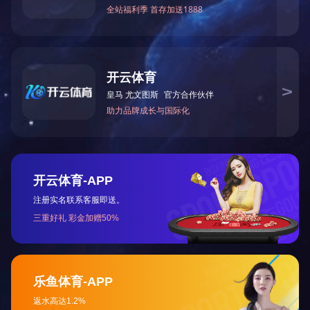
上一篇：建新机械欢迎您参加2024年上海宝马展
下一篇：2024年上海宝马展在11月29日成功落下帷幕
企业动态
值此辞旧迎新之际，谨向全体员工及家人致以最诚挚的
2026-02-09
节日问候与新春祝福！