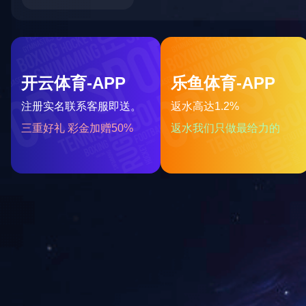
本次安装的设备为
300型稳定土拌合站一体机
，每小时可
料的配比与输送，再到搅拌与出料，整个流程全部由电脑自
郑州建新机械除此款型号设备以外，还有更多其他型号其
迎广大客户户莅临我厂进行实地考察。