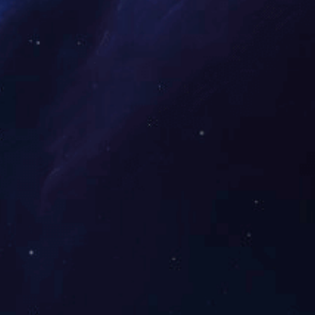
展
下一篇：建新机械携新型立轴混凝土搅拌机隆重亮相南京2019
土展
相关新闻
2026-02-09
适合在乡镇建设的小型混凝土搅拌站多少钱一套？
20
2025-02-11
投资一套HZS180混凝土搅拌站需要多少钱？
20
2025-01-21
建新机械HZS240混凝土搅拌站设备详细配置及报价
20
2024-12-02
建立一套郑州HZS60混凝土搅拌站投资利润如何
20
2024-11-26
混凝土搅拌站设备中配料机开关故障处理方法
20
2024-10-11
建新机械混凝土搅拌站设备赢得客户好口碑
20