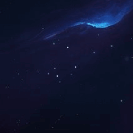
上一篇：建新机械携大型混凝土搅拌设备亮相印尼国际矿业
企业动态
值此辞旧迎新之际，谨向全体员工及家人致以最诚挚
的节日问候与新春祝福！
两台JS1500强制式混凝土搅拌机装车发往秘鲁
郑州建新机械恭祝大家新春快乐
2024年上海宝马展在11月29日成功落下帷幕
郑州建新机械正在上海宝马展参展
建新机械欢迎您参加2024年上海宝马展