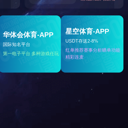
河南周口HZS60混凝土搅拌站现场案例
生产能力：60 m³/h
案例简介：HZS60混凝土搅拌站，建设于
2015年2月10日在周口郸城县安装成功。
乐鱼官方网站-乐鱼leyu(中国)
山西绛县90免基础混凝土搅拌站客户现场
河南原阳搅拌站安装完成主机采用建新
1500立轴混凝土搅拌机
重庆德江300稳定土拌和站安装调试成功
产，从物
湖北黄冈600稳定土拌和站投产运行
备等，欢
混凝土搅拌站配置方案