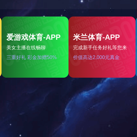
拌制生产稳定土300吨左右，整套设备由控制系统集中控制，可实现自动化生
动化操作，从而大大保证了生产效率与产出稳定土的质量标准。
他类型的建筑机械设备。包含了各种型号的混凝土搅拌设备，干粉砂浆生产设