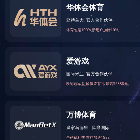
建新机械300型
文章来源：建新机
导读：
本次安装的设备为300型稳定土拌合站一体机，每
近日，由郑州建新机械自主研发并生产的一套一体式的
外，最大的特点就是其一体式的设计，将传统拌合站设备的
设备的占地面积，减少场地成本，更加易于搭建环保设施。