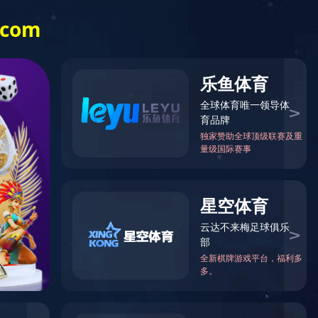
官方微信
Language
服务支持
关于建新
联系我们